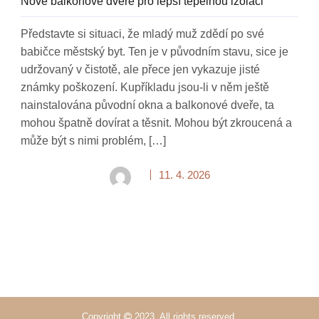
Nové balkonové dveře pro lepší tepelnou izolaci
Představte si situaci, že mladý muž zdědí po své
babičce městský byt. Ten je v původním stavu, sice je
udržovaný v čistotě, ale přece jen vykazuje jisté
známky poškození. Kupříkladu jsou-li v něm ještě
nainstalována původní okna a balkonové dveře, ta
mohou špatně dovírat a těsnit. Mohou být zkroucená a
může být s nimi problém, […]
11. 4. 2026
Copyright
2023. All rights reserved.