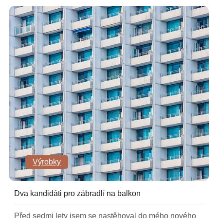
Výrobky
Dva kandidáti pro zábradlí na balkon
Před sedmi lety jsem se nastěhoval do mého nového