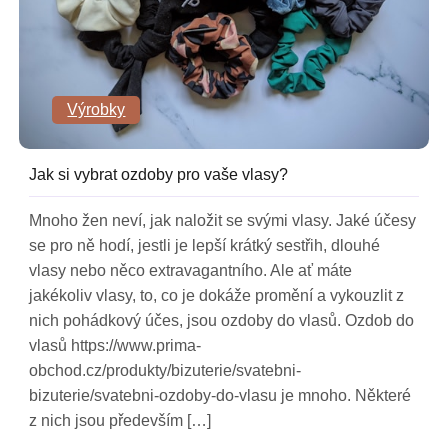
Výrobky
Jak si vybrat ozdoby pro vaše vlasy?
Mnoho žen neví, jak naložit se svými vlasy. Jaké účesy
se pro ně hodí, jestli je lepší krátký sestřih, dlouhé
vlasy nebo něco extravagantního. Ale ať máte
jakékoliv vlasy, to, co je dokáže promění a vykouzlit z
nich pohádkový účes, jsou ozdoby do vlasů. Ozdob do
vlasů https://www.prima-
obchod.cz/produkty/bizuterie/svatebni-
bizuterie/svatebni-ozdoby-do-vlasu je mnoho. Některé
z nich jsou především […]