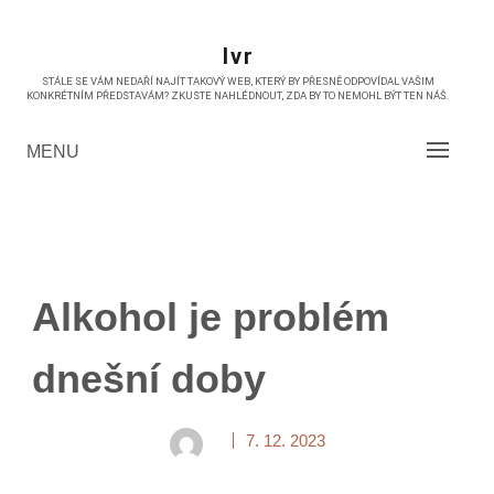
Skip
to
Ivr
content
STÁLE SE VÁM NEDAŘÍ NAJÍT TAKOVÝ WEB, KTERÝ BY PŘESNĚ ODPOVÍDAL VAŠIM
KONKRÉTNÍM PŘEDSTAVÁM? ZKUSTE NAHLÉDNOUT, ZDA BY TO NEMOHL BÝT TEN NÁŠ.
MENU
Alkohol je problém
dnešní doby
7. 12. 2023