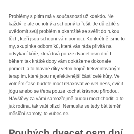
Problémy s pitím má v současnosti už kdekdo. Ne
každý je ale ochotný a schopný to řešit. Je důležité si
uvědomit svůj problém a okamžitě se svěřit do rukou
těch, kteří jsou schopni vám pomoci. Konkrétně jsme to
my, skupinka odborníků, která vás ráda přivítá na
odvykací kúře, která trvá pouze dvacet osm dní. I
během tak krátké doby vám dokážeme dokonale
pomoct, a to hlavně díky velmi hojně frekventovaným
terapiím, které jsou nejefektivnější částí celé kůry. Ve
volném čase budete moct relaxovat ve wellness, cvičit
jógu anebo se třeba pouze kochat krásnou přírodou.
Návštěvy za vámi samozřejmě budou moct chodit, a to
jak rodina, tak vaši blízcí. Nemusíte se tedy bát téměř
měsíční samoty, to vůbec ne.
Pouhých dvacet osm dní