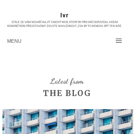
Skip
to
Ivr
content
STÁLE SE VÁM NEDAŘÍ NAJÍT TAKOVÝ WEB, KTERÝ BY PŘESNĚ ODPOVÍDAL VAŠIM
KONKRÉTNÍM PŘEDSTAVÁM? ZKUSTE NAHLÉDNOUT, ZDA BY TO NEMOHL BÝT TEN NÁŠ.
MENU
Latest from
THE BLOG