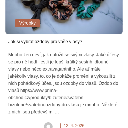
Výrobky
Jak si vybrat ozdoby pro vaše vlasy?
Mnoho žen neví, jak naložit se svými vlasy. Jaké účesy
se pro ně hodí, jestli je lepší krátký sestřih, dlouhé
vlasy nebo něco extravagantního. Ale ať máte
jakékoliv vlasy, to, co je dokáže promění a vykouzlit z
nich pohádkový účes, jsou ozdoby do vlasů. Ozdob do
vlasů https://www.prima-
obchod.cz/produkty/bizuterie/svatebni-
bizuterie/svatebni-ozdoby-do-vlasu je mnoho. Některé
z nich jsou především […]
13. 4. 2026