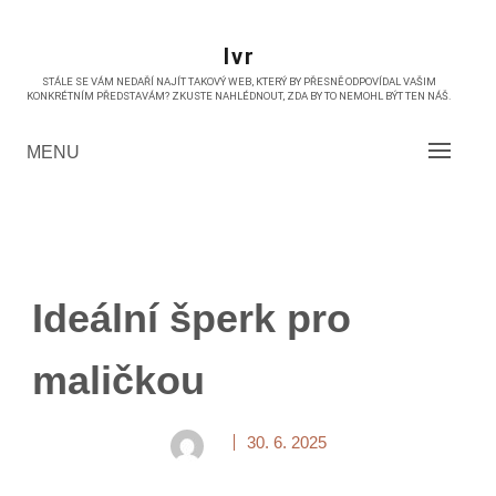
Skip
to
Ivr
content
STÁLE SE VÁM NEDAŘÍ NAJÍT TAKOVÝ WEB, KTERÝ BY PŘESNĚ ODPOVÍDAL VAŠIM
KONKRÉTNÍM PŘEDSTAVÁM? ZKUSTE NAHLÉDNOUT, ZDA BY TO NEMOHL BÝT TEN NÁŠ.
MENU
Ideální šperk pro
maličkou
30. 6. 2025