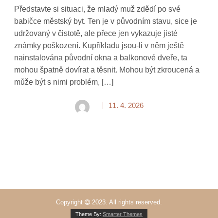
Představte si situaci, že mladý muž zdědí po své
babičce městský byt. Ten je v původním stavu, sice je
udržovaný v čistotě, ale přece jen vykazuje jisté
známky poškození. Kupříkladu jsou-li v něm ještě
nainstalována původní okna a balkonové dveře, ta
mohou špatně dovírat a těsnit. Mohou být zkroucená a
může být s nimi problém, […]
11. 4. 2026
Copyright
2023. All rights reserved.
Theme By:
Smarter Themes