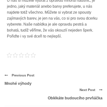
U nás si můžete vybrat z opravdu mnoha náušnic, je
jedno, jaký materiál anebo barvy preferujete, u nás
najdete totiž všechno. Můžete si vybrat ze spousty
zajímavých barev, je jen na vás, co si pro svou dcerku
vyberete. Naše nabídka je ale opravdu pestrá a
bohatá, tudíž věříme, že vás okouzlí nejeden šperk.
Pořiďte i vy své dceři to nejlepší.
Previous Post
Mnohé výhody
Next Post
Oblékáte budoucího prvňáčka