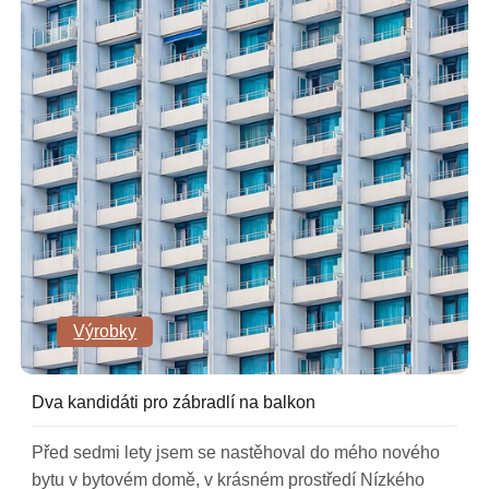
Výrobky
Dva kandidáti pro zábradlí na balkon
Před sedmi lety jsem se nastěhoval do mého nového
bytu v bytovém domě, v krásném prostředí Nízkého