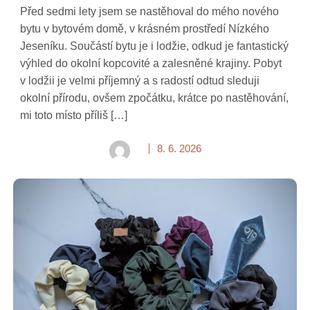
Před sedmi lety jsem se nastěhoval do mého nového
bytu v bytovém domě, v krásném prostředí Nízkého
Jeseníku. Součástí bytu je i lodžie, odkud je fantastický
výhled do okolní kopcovité a zalesněné krajiny. Pobyt
v lodžii je velmi příjemný a s radostí odtud sleduji
okolní přírodu, ovšem zpočátku, krátce po nastěhování,
mi toto místo příliš […]
8. 6. 2026