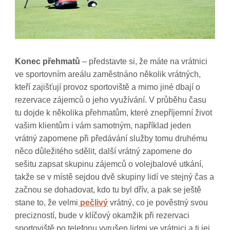
Konec přehmatů
– představte si, že máte na vrátnici
ve sportovním areálu zaměstnáno několik vrátných,
kteří zajišťují provoz sportoviště a mimo jiné dbají o
rezervace zájemců o jeho využívání. V průběhu času
tu dojde k několika přehmatům, které znepříjemní život
vašim klientům i vám samotným, například jeden
vrátný zapomene při předávání služby tomu druhému
něco důležitého sdělit, další vrátný zapomene do
sešitu zapsat skupinu zájemců o volejbalové utkání,
takže se v místě sejdou dvě skupiny lidí ve stejný čas a
začnou se dohadovat, kdo tu byl dřív, a pak se ještě
stane to, že velmi
pečlivý
vrátný, co je pověstný svou
precizností, bude v klíčový okamžik při rezervaci
sportoviště po telefonu vyrušen lidmi ve vrátnici a ti jej