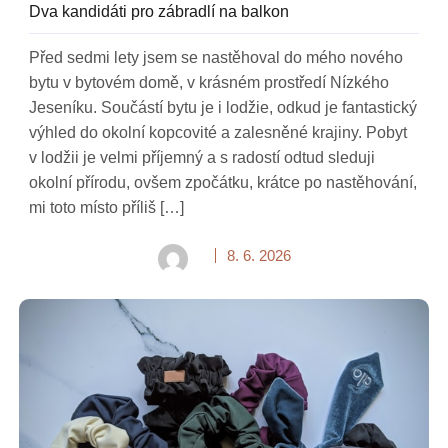
Dva kandidáti pro zábradlí na balkon
Před sedmi lety jsem se nastěhoval do mého nového
bytu v bytovém domě, v krásném prostředí Nízkého
Jeseníku. Součástí bytu je i lodžie, odkud je fantastický
výhled do okolní kopcovité a zalesněné krajiny. Pobyt
v lodžii je velmi příjemný a s radostí odtud sleduji
okolní přírodu, ovšem zpočátku, krátce po nastěhování,
mi toto místo příliš […]
8. 6. 2026