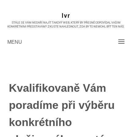
Skip
to
Ivr
content
STÁLE SE VÁM NEDAŘÍ NAJÍT TAKOVÝ WEB, KTERÝ BY PŘESNĚ ODPOVÍDAL VAŠIM
KONKRÉTNÍM PŘEDSTAVÁM? ZKUSTE NAHLÉDNOUT, ZDA BY TO NEMOHL BÝT TEN NÁŠ.
MENU
Kvalifikovaně Vám
poradíme při výběru
konkrétního