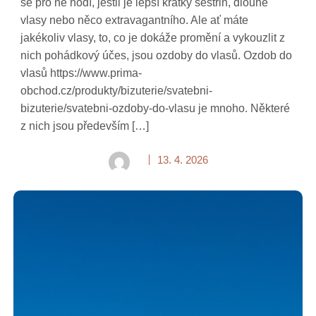
se pro ně hodí, jestli je lepší krátký sestřih, dlouhé
vlasy nebo něco extravagantního. Ale ať máte
jakékoliv vlasy, to, co je dokáže promění a vykouzlit z
nich pohádkový účes, jsou ozdoby do vlasů. Ozdob do
vlasů https://www.prima-
obchod.cz/produkty/bizuterie/svatebni-
bizuterie/svatebni-ozdoby-do-vlasu je mnoho. Některé
z nich jsou především […]
13. 4. 2026