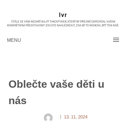
Skip
to
Ivr
content
STÁLE SE VÁM NEDAŘÍ NAJÍT TAKOVÝ WEB, KTERÝ BY PŘESNĚ ODPOVÍDAL VAŠIM
KONKRÉTNÍM PŘEDSTAVÁM? ZKUSTE NAHLÉDNOUT, ZDA BY TO NEMOHL BÝT TEN NÁŠ.
MENU
Oblečte vaše děti u
nás
13. 11. 2024