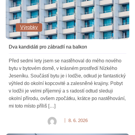
Výrobky
Dva kandidáti pro zábradlí na balkon
Před sedmi lety jsem se nastěhoval do mého nového
bytu v bytovém domě, v krásném prostředí Nízkého
Jeseníku. Součástí bytu je i lodžie, odkud je fantastický
výhled do okolní kopcovité a zalesněné krajiny. Pobyt
v lodžii je velmi příjemný a s radostí odtud sleduji
okolní přírodu, ovšem zpočátku, krátce po nastěhování,
mi toto místo příliš […]
8. 6. 2026