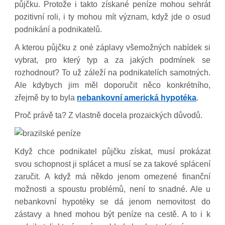
půjčku. Protože i takto získané peníze mohou sehrát
pozitivní roli, i ty mohou mít význam, když jde o osud
podnikání a podnikatelů.
A kterou půjčku z oné záplavy všemožných nabídek si
vybrat, pro který typ a za jakých podmínek se
rozhodnout? To už záleží na podnikatelích samotných.
Ale kdybych jim měl doporučit něco konkrétního,
zřejmě by to byla
nebankovní americká hypotéka
.
Proč právě ta? Z vlastně docela prozaických důvodů.
Když chce podnikatel půjčku získat, musí prokázat
svou schopnost ji splácet a musí se za takové splácení
zaručit. A když má někdo jenom omezené finanční
možnosti a spoustu problémů, není to snadné. Ale u
nebankovní hypotéky se dá jenom nemovitost do
zástavy a hned mohou být peníze na cestě. A to i k