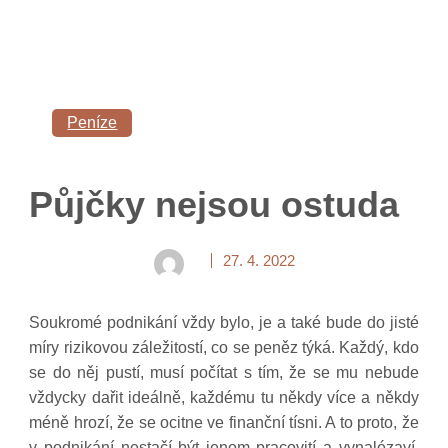
Peníze
Půjčky nejsou ostuda
27. 4. 2022
Soukromé podnikání vždy bylo, je a také bude do jisté
míry rizikovou záležitostí, co se peněz týká. Každý, kdo
se do něj pustí, musí počítat s tím, že se mu nebude
vždycky dařit ideálně, každému tu někdy více a někdy
méně hrozí, že se ocitne ve finanční tísni. A to proto, že
v podnikání nestačí být jenom pracovití a vynalézaví,