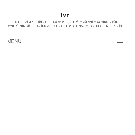
Skip
to
Ivr
content
STÁLE SE VÁM NEDAŘÍ NAJÍT TAKOVÝ WEB, KTERÝ BY PŘESNĚ ODPOVÍDAL VAŠIM
KONKRÉTNÍM PŘEDSTAVÁM? ZKUSTE NAHLÉDNOUT, ZDA BY TO NEMOHL BÝT TEN NÁŠ.
MENU