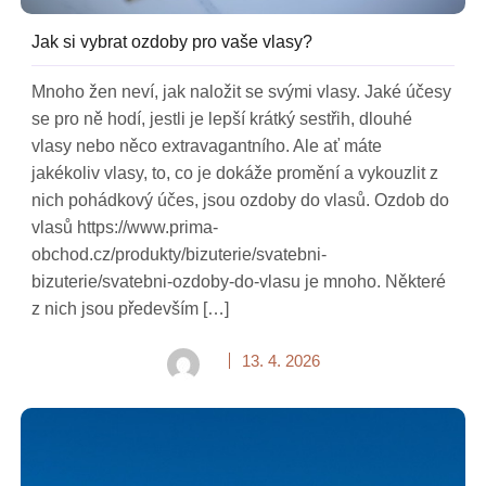
Jak si vybrat ozdoby pro vaše vlasy?
Mnoho žen neví, jak naložit se svými vlasy. Jaké účesy
se pro ně hodí, jestli je lepší krátký sestřih, dlouhé
vlasy nebo něco extravagantního. Ale ať máte
jakékoliv vlasy, to, co je dokáže promění a vykouzlit z
nich pohádkový účes, jsou ozdoby do vlasů. Ozdob do
vlasů https://www.prima-
obchod.cz/produkty/bizuterie/svatebni-
bizuterie/svatebni-ozdoby-do-vlasu je mnoho. Některé
z nich jsou především […]
13. 4. 2026