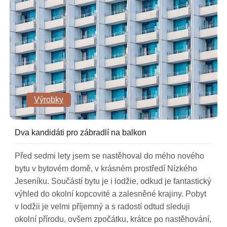
Výrobky
Dva kandidáti pro zábradlí na balkon
Před sedmi lety jsem se nastěhoval do mého nového
bytu v bytovém domě, v krásném prostředí Nízkého
Jeseníku. Součástí bytu je i lodžie, odkud je fantastický
výhled do okolní kopcovité a zalesněné krajiny. Pobyt
v lodžii je velmi příjemný a s radostí odtud sleduji
okolní přírodu, ovšem zpočátku, krátce po nastěhování,