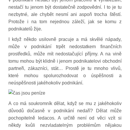
nestačí tu jenom být dostatečně zodpovědní. I to je tu
nezbytné, ale chybět nesmí ani aspoň trocha štěstí.
Protože i na tom nejednou záleží, jak se komu z
podnikatelů žije.
I když někdo usilovně pracuje a má skvělé nápady,
může v podnikání trpět nedostatkem finančních
prostředků, může mít nedostačující příjmy. A na vině
tomu mohou být klidně i jenom podnikatelovi obchodní
partneři, zákazníci, stát… Prostě je tu mnoho vlivů,
které mohou spolurozhodovat o úspěšnosti a
neúspěšnosti jakéhokoliv podnikání.
A co má soukromník dělat, když se mu z jakéhokoliv
důvodů dočasně v podnikání nedaří? Dělat může
pochopitelně ledacos. A určitě není od věci vzít si
někdy kvůli nezvladatelným problémům nějakou