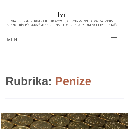
Skip
to
Ivr
content
STÁLE SE VÁM NEDAŘÍ NAJÍT TAKOVÝ WEB, KTERÝ BY PŘESNĚ ODPOVÍDAL VAŠIM
KONKRÉTNÍM PŘEDSTAVÁM? ZKUSTE NAHLÉDNOUT, ZDA BY TO NEMOHL BÝT TEN NÁŠ.
MENU
Rubrika:
Peníze