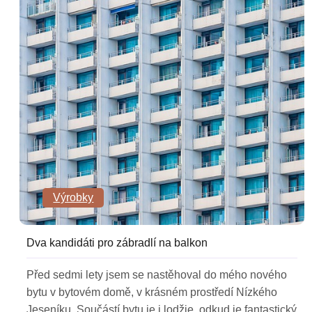
Výrobky
Dva kandidáti pro zábradlí na balkon
Před sedmi lety jsem se nastěhoval do mého nového
bytu v bytovém domě, v krásném prostředí Nízkého
Jeseníku. Součástí bytu je i lodžie, odkud je fantastický