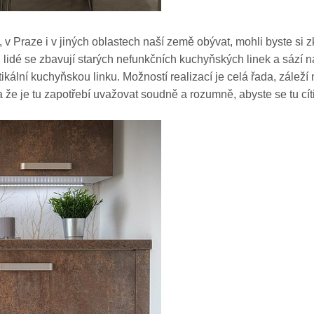
 Praze i v jiných oblastech naší země obývat, mohli byste si zkr
 lidé se zbavují starých nefunkčních kuchyňských linek a sází 
tikální kuchyňskou linku. Možností realizací je celá řada, zálež
je tu zapotřebí uvažovat soudně a rozumně, abyste se tu cítili 