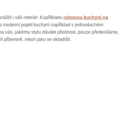
ášlit i váš interiér. Kupříkladu
rohovou kuchyní na
na moderní pojetí kuchyní například v jednoduchém
í na vás, jakému stylu dáváte přednost, pouze předesíláme,
příjemně, nikoli jako ve skladišti.