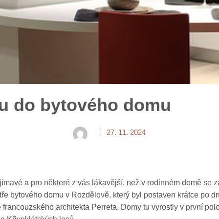
u do bytového domu
27. 11. 2024
ímavé a pro některé z vás lákavější, než v rodinném domě se z
patře bytového domu v Rozdělově, který byl postaven krátce po d
le francouzského architekta Perreta. Domy tu vyrostly v první po