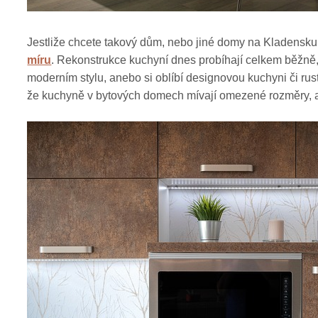
Jestliže chcete takový dům, nebo jiné domy na Kladensku, v
míru
. Rekonstrukce kuchyní dnes probíhají celkem běžně,
moderním stylu, anebo si oblíbí designovou kuchyni či rus
že kuchyně v bytových domech mívají omezené rozměry, a že 