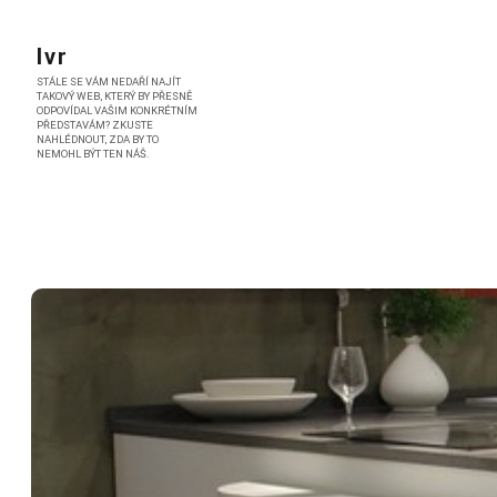
Skip
to
Ivr
content
STÁLE SE VÁM NEDAŘÍ NAJÍT
TAKOVÝ WEB, KTERÝ BY PŘESNĚ
ODPOVÍDAL VAŠIM KONKRÉTNÍM
PŘEDSTAVÁM? ZKUSTE
NAHLÉDNOUT, ZDA BY TO
NEMOHL BÝT TEN NÁŠ.