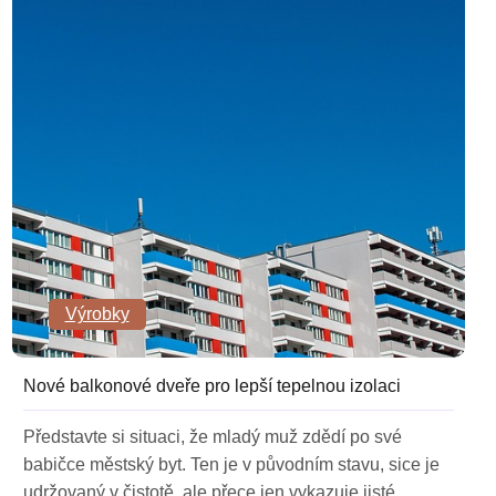
Výrobky
Nové balkonové dveře pro lepší tepelnou izolaci
Představte si situaci, že mladý muž zdědí po své
babičce městský byt. Ten je v původním stavu, sice je
udržovaný v čistotě, ale přece jen vykazuje jisté