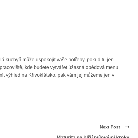
lá kuchyň může uspokojit vaše potřeby, pokud tu jen
čí pracoviště, kde budete vytvářet úžasná obědová menu
ít výhled na Křivoklátsko, pak vám jej můžeme jen v
Next Post
Maturita se blíží mílovými kroky