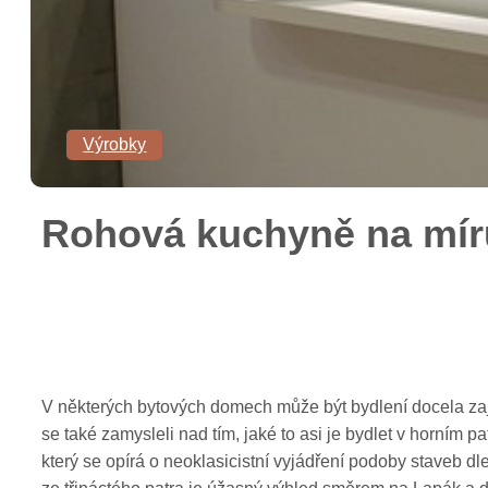
Výrobky
Rohová kuchyně na mír
V některých bytových domech může být bydlení docela zaj
se také zamysleli nad tím, jaké to asi je bydlet v horním 
který se opírá o neoklasicistní vyjádření podoby staveb d