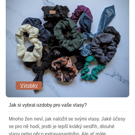
Výrobky
Jak si vybrat ozdoby pro vaše vlasy?
Mnoho žen neví, jak naložit se svými vlasy. Jaké účesy
se pro ně hodí, jestli je lepší krátký sestřih, dlouhé
vlasy nebo něco extravagantního. Ale ať máte