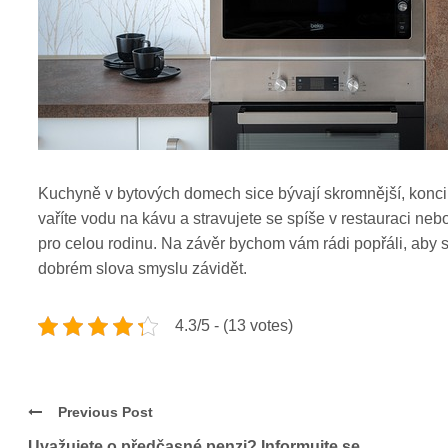
Kuchyně v bytových domech sice bývají skromnější, koncip
vaříte vodu na kávu a stravujete se spíše v restauraci ne
pro celou rodinu.
Na závěr bychom vám rádi popřáli, aby s
dobrém slova smyslu závidět.
4.3/5 - (13 votes)
Previous Post
Uvažujete o předčasné penzi? Informujte se