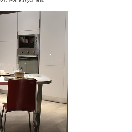
o Křivoklátských lesů.