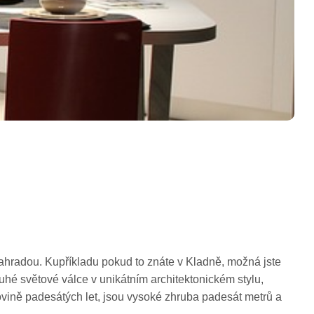
ahradou. Kupříkladu pokud to znáte v Kladně, možná jste
ruhé světové válce v unikátním architektonickém stylu,
lovině padesátých let, jsou vysoké zhruba padesát metrů a