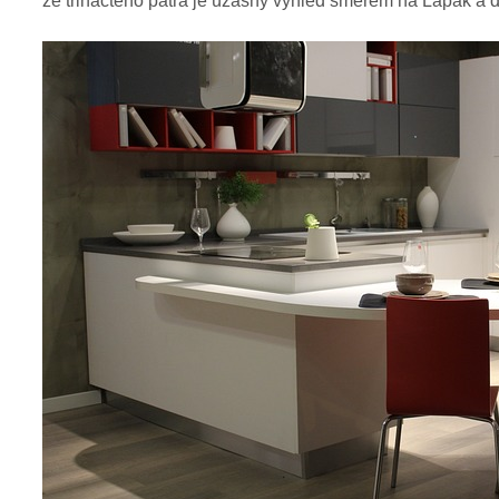
ze třináctého patra je úžasný výhled směrem na Lapák a d