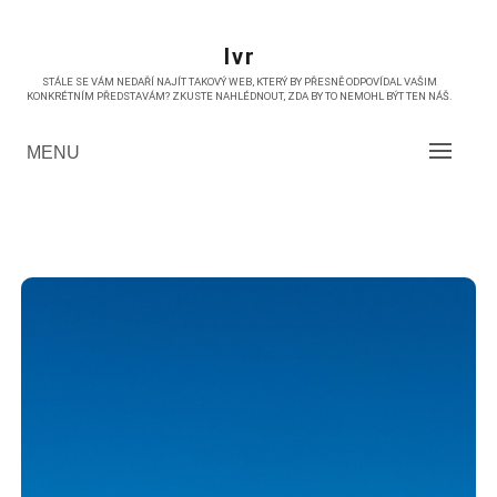
Skip
to
Ivr
content
STÁLE SE VÁM NEDAŘÍ NAJÍT TAKOVÝ WEB, KTERÝ BY PŘESNĚ ODPOVÍDAL VAŠIM
KONKRÉTNÍM PŘEDSTAVÁM? ZKUSTE NAHLÉDNOUT, ZDA BY TO NEMOHL BÝT TEN NÁŠ.
MENU