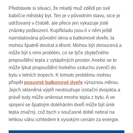
Představte si situaci, že mladý muž zdědí po své
babičce městský byt. Ten je v původním stavu, sice je
udržovaný v čistotě, ale přece jen vykazuje jisté
známky poškození. Kupříkladu jsou-li v něm ještě
nainstalována původní okna a balkonové dveře, ta
mohou špatně dovírat a těsnit. Mohou být zkroucená a
může být s nimi problém, co se týče zbytečného
propouštění tepla z vytápěných prostor. Anebo se to
může týkat propouštění horkého vzduchu zvenčí do
bytu v letních tropech.
K tomuto problému mohou
přispět
posuvné balkonové dveře
výraznou měrou.
Jejich skleněná výplň neobsahuje izolační dvojskla a
právě tudy může uniknout mnoho tepla z bytu. A ve
spojení se špatným doléháním dveří může být únik
tepla značný, což bych v současné době nebral na
lehkou váhu vzhledem k vysokým cenám za energie.