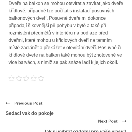
Dveře na balkon se mohou otevírat a zavírat jako dveře
křídlové, případně lze počítat s instalací posuvných
balkonových dveří. Posuvné dveře mi dokonce
připadají šikovnější při pohybu v bytě a také při
rozmístění předmětů v interiéru na podlaze před
dveřmi, které mohou u křídlových dveří na tamním
místě zaclánět a překážet v otevírání dveří. Posuvné či
křídlové dveře na balkon také mohou být zhotovené ve
více barvách, s nimiž se pak snáze ladí k jejich okolí.
Previous Post
Sedací vak do pokoje
Next Post
Jak si vybrat ozdoby pro vaše vlasy?