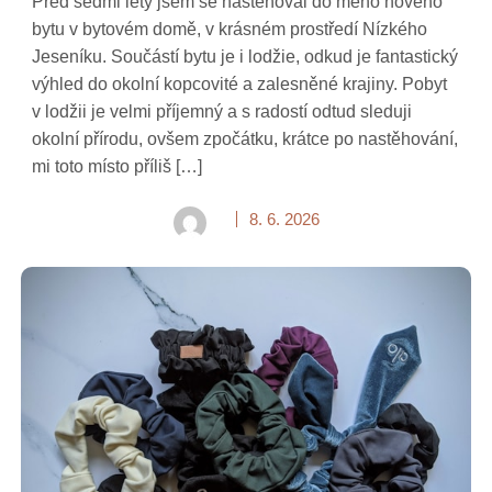
Před sedmi lety jsem se nastěhoval do mého nového
bytu v bytovém domě, v krásném prostředí Nízkého
Jeseníku. Součástí bytu je i lodžie, odkud je fantastický
výhled do okolní kopcovité a zalesněné krajiny. Pobyt
v lodžii je velmi příjemný a s radostí odtud sleduji
okolní přírodu, ovšem zpočátku, krátce po nastěhování,
mi toto místo příliš […]
8. 6. 2026