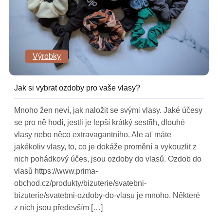
Výrobky
Jak si vybrat ozdoby pro vaše vlasy?
Mnoho žen neví, jak naložit se svými vlasy. Jaké účesy
se pro ně hodí, jestli je lepší krátký sestřih, dlouhé
vlasy nebo něco extravagantního. Ale ať máte
jakékoliv vlasy, to, co je dokáže promění a vykouzlit z
nich pohádkový účes, jsou ozdoby do vlasů. Ozdob do
vlasů https://www.prima-
obchod.cz/produkty/bizuterie/svatebni-
bizuterie/svatebni-ozdoby-do-vlasu je mnoho. Některé
z nich jsou především […]