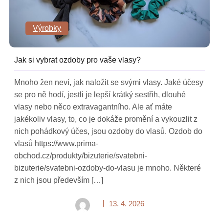
Výrobky
Jak si vybrat ozdoby pro vaše vlasy?
Mnoho žen neví, jak naložit se svými vlasy. Jaké účesy
se pro ně hodí, jestli je lepší krátký sestřih, dlouhé
vlasy nebo něco extravagantního. Ale ať máte
jakékoliv vlasy, to, co je dokáže promění a vykouzlit z
nich pohádkový účes, jsou ozdoby do vlasů. Ozdob do
vlasů https://www.prima-
obchod.cz/produkty/bizuterie/svatebni-
bizuterie/svatebni-ozdoby-do-vlasu je mnoho. Některé
z nich jsou především […]
13. 4. 2026