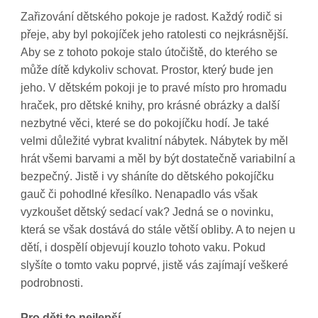
Zařizování dětského pokoje je radost. Každý rodič si
přeje, aby byl pokojíček jeho ratolesti co nejkrásnější.
Aby se z tohoto pokoje stalo útočiště, do kterého se
může dítě kdykoliv schovat. Prostor, který bude jen
jeho. V dětském pokoji je to pravé místo pro hromadu
hraček, pro dětské knihy, pro krásné obrázky a další
nezbytné věci, které se do pokojíčku hodí. Je také
velmi důležité vybrat kvalitní nábytek. Nábytek by měl
hrát všemi barvami a měl by být dostatečně variabilní a
bezpečný. Jistě i vy sháníte do dětského pokojíčku
gauč či pohodlné křesílko. Nenapadlo vás však
vyzkoušet
dětský sedací vak
? Jedná se o novinku,
která se však dostává do stále větší obliby. A to nejen u
dětí, i dospělí objevují kouzlo tohoto vaku. Pokud
slyšíte o tomto vaku poprvé, jistě vás zajímají veškeré
podrobnosti.
Pro děti to nejlepší