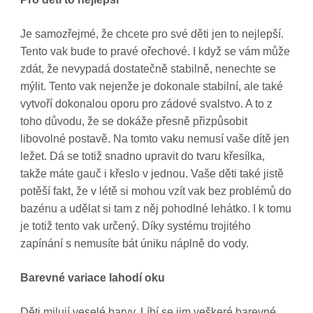
Je samozřejmé, že chcete pro své děti jen to nejlepší.
Tento vak bude to pravé ořechové. I když se vám může
zdát, že nevypadá dostatečně stabilně, nenechte se
mýlit. Tento vak nejenže je dokonale stabilní, ale také
vytvoří dokonalou oporu pro zádové svalstvo. A to z
toho důvodu, že se dokáže přesně přizpůsobit
libovolné postavě. Na tomto vaku nemusí vaše dítě jen
ležet. Dá se totiž snadno upravit do tvaru křesílka,
takže máte gauč i křeslo v jednou. Vaše děti také jistě
potěší fakt, že v létě si mohou vzít vak bez problémů do
bazénu a udělat si tam z něj pohodlné lehátko. I k tomu
je totiž tento vak určený. Díky systému trojitého
zapínání s nemusíte bát úniku náplně do vody.
Barevné variace lahodí oku
Děti milují veselé barvy. Líbí se jim veškeré barevné