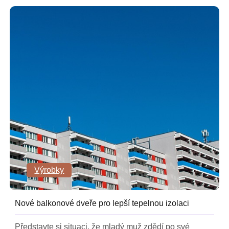
Výrobky
Nové balkonové dveře pro lepší tepelnou izolaci
Představte si situaci, že mladý muž zdědí po své