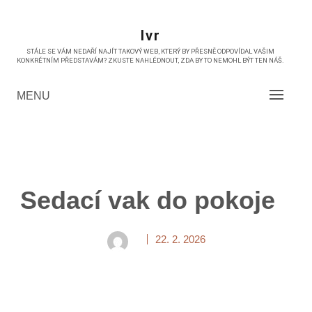
Skip
to
Ivr
content
STÁLE SE VÁM NEDAŘÍ NAJÍT TAKOVÝ WEB, KTERÝ BY PŘESNĚ ODPOVÍDAL VAŠIM
KONKRÉTNÍM PŘEDSTAVÁM? ZKUSTE NAHLÉDNOUT, ZDA BY TO NEMOHL BÝT TEN NÁŠ.
MENU
Sedací vak do pokoje
22. 2. 2026