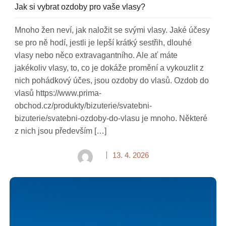
Jak si vybrat ozdoby pro vaše vlasy?
Mnoho žen neví, jak naložit se svými vlasy. Jaké účesy
se pro ně hodí, jestli je lepší krátký sestřih, dlouhé
vlasy nebo něco extravagantního. Ale ať máte
jakékoliv vlasy, to, co je dokáže promění a vykouzlit z
nich pohádkový účes, jsou ozdoby do vlasů. Ozdob do
vlasů https://www.prima-
obchod.cz/produkty/bizuterie/svatebni-
bizuterie/svatebni-ozdoby-do-vlasu je mnoho. Některé
z nich jsou především […]
13. 4. 2026