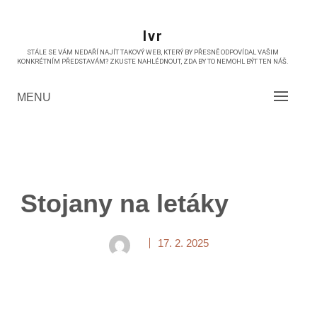
Skip
to
Ivr
content
STÁLE SE VÁM NEDAŘÍ NAJÍT TAKOVÝ WEB, KTERÝ BY PŘESNĚ ODPOVÍDAL VAŠIM
KONKRÉTNÍM PŘEDSTAVÁM? ZKUSTE NAHLÉDNOUT, ZDA BY TO NEMOHL BÝT TEN NÁŠ.
MENU
Stojany na letáky
17. 2. 2025