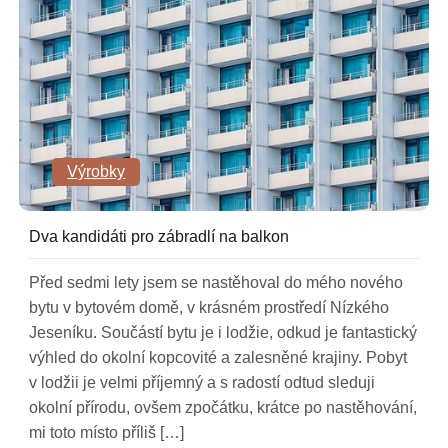
Výrobky
Dva kandidáti pro zábradlí na balkon
Před sedmi lety jsem se nastěhoval do mého nového
bytu v bytovém domě, v krásném prostředí Nízkého
Jeseníku. Součástí bytu je i lodžie, odkud je fantastický
výhled do okolní kopcovité a zalesněné krajiny. Pobyt
v lodžii je velmi příjemný a s radostí odtud sleduji
okolní přírodu, ovšem zpočátku, krátce po nastěhování,
mi toto místo příliš […]