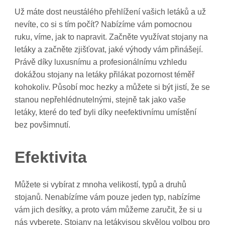
Už máte dost neustálého přehlížení vašich letáků a už
nevíte, co si s tím počít? Nabízíme vám pomocnou
ruku, víme, jak to napravit. Začněte využívat stojany na
letáky a začněte zjišťovat, jaké výhody vám přinášejí.
Právě díky luxusnímu a profesionálnímu vzhledu
dokážou stojany na letáky přilákat pozornost téměř
kohokoliv. Působí moc hezky a můžete si být jistí, že se
stanou nepřehlédnutelnými, stejně tak jako vaše
letáky, které do teď byli díky neefektivnímu umístění
bez povšimnutí.
Efektivita
Můžete si vybírat z mnoha velikostí, typů a druhů
stojanů. Nenabízíme vám pouze jeden typ, nabízíme
vám jich desítky, a proto vám můžeme zaručit, že si u
nás vyberete.
Stojany na letákyjsou skvělou volbou pro