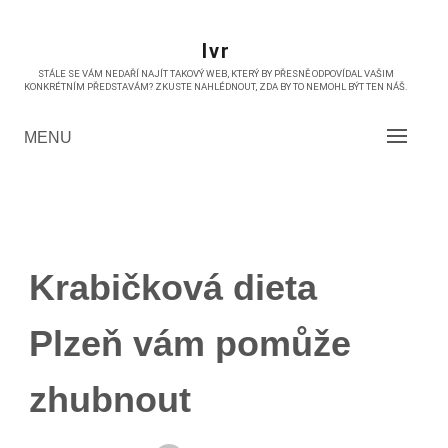
Skip
to
Ivr
content
STÁLE SE VÁM NEDAŘÍ NAJÍT TAKOVÝ WEB, KTERÝ BY PŘESNĚ ODPOVÍDAL VAŠIM
KONKRÉTNÍM PŘEDSTAVÁM? ZKUSTE NAHLÉDNOUT, ZDA BY TO NEMOHL BÝT TEN NÁŠ.
MENU
Krabičková dieta
Plzeň vám pomůže
zhubnout