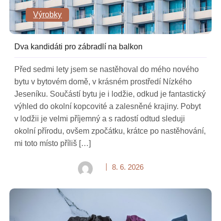
Výrobky
Dva kandidáti pro zábradlí na balkon
Před sedmi lety jsem se nastěhoval do mého nového
bytu v bytovém domě, v krásném prostředí Nízkého
Jeseníku. Součástí bytu je i lodžie, odkud je fantastický
výhled do okolní kopcovité a zalesněné krajiny. Pobyt
v lodžii je velmi příjemný a s radostí odtud sleduji
okolní přírodu, ovšem zpočátku, krátce po nastěhování,
mi toto místo příliš […]
8. 6. 2026