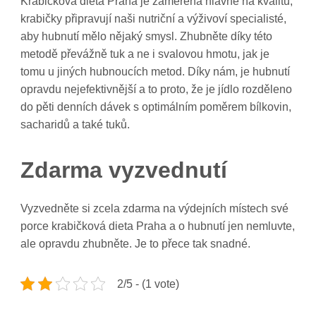
Krabičková dieta Praha
je zaměřená hlavně na kvalitu,
krabičky připravují naši nutriční a výživoví specialisté,
aby hubnutí mělo nějaký smysl. Zhubněte díky této
metodě převážně tuk a ne i svalovou hmotu, jak je
tomu u jiných hubnoucích metod. Díky nám, je hubnutí
opravdu nejefektivnější a to proto, že je jídlo rozděleno
do pěti denních dávek s optimálním poměrem bílkovin,
sacharidů a také tuků.
Zdarma vyzvednutí
Vyzvedněte si zcela zdarma na výdejních místech své
porce krabičková dieta Praha a o hubnutí jen nemluvte,
ale opravdu zhubněte. Je to přece tak snadné.
2/5 - (1 vote)