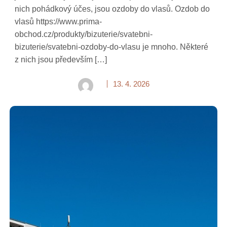
nich pohádkový účes, jsou ozdoby do vlasů. Ozdob do
vlasů https://www.prima-
obchod.cz/produkty/bizuterie/svatebni-
bizuterie/svatebni-ozdoby-do-vlasu je mnoho. Některé
z nich jsou především […]
13. 4. 2026