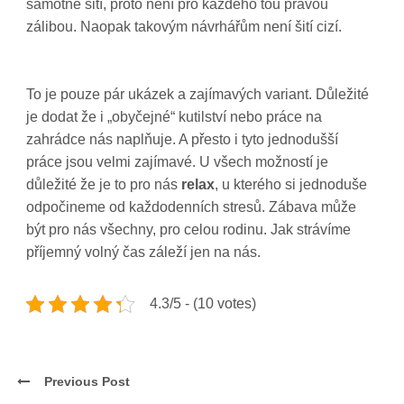
samotné šití, proto není pro každého tou pravou
zálibou. Naopak takovým návrhářům není šití cizí.
To je pouze pár ukázek a zajímavých variant. Důležité
je dodat že i „obyčejné“ kutilství nebo práce na
zahrádce nás naplňuje. A přesto i tyto jednodušší
práce jsou velmi zajímavé. U všech možností je
důležité že je to pro nás
relax
, u kterého si jednoduše
odpočineme od každodenních stresů. Zábava může
být pro nás všechny, pro celou rodinu. Jak strávíme
příjemný volný čas záleží jen na nás.
4.3/5 - (10 votes)
Previous Post