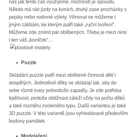
nás jak tento čas využijeme, možností je spoustu.
Někdo má rád jízdy na koních, druhý zase procházky s
pejsky nebo rodinné výlety. Věnovat se můžeme i
jiným zálibám, ke kterým patří také „ruční tvoření“.
Můžeme zde zmínit pár oblíbených. Třeba je mezi nimi
i ten váš „koníček“…
Puzzle
Skládání puzzle patří mezi oblíbené činnosti dětí i
dospělých. Jednotlivé dílky se skládají tak, aby do
sebe různé tvary jednoduše zapadly. Je zde potřeba
trpělivost, protože obtížnost záleží vždy na počtu dílků
a také rozměru zvoleného typu. Další variantou je také
3D puzzle. V této variantě jsou vyhledávané především
budovy památek.
Modelaření