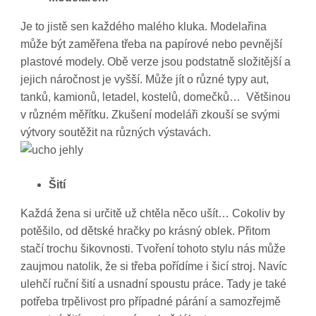
Je to jistě sen každého malého kluka. Modelařina
může být zaměřena třeba na papírové nebo pevnější
plastové modely. Obě verze jsou podstatně složitější a
jejich náročnost je vyšší. Může jít o různé typy aut,
tanků, kamionů, letadel, kostelů, domečků… Většinou
v různém měřítku. Zkušení modeláři zkouší se svými
výtvory soutěžit na různých výstavách.
Šití
Každá žena si určitě už chtěla něco ušít… Cokoliv by
potěšilo, od dětské hračky po krásný oblek. Přitom
stačí trochu šikovnosti. Tvoření tohoto stylu nás může
zaujmou natolik, že si třeba pořídíme i šicí stroj. Navíc
ulehčí ruční šití a usnadní spoustu práce. Tady je také
potřeba trpělivost pro případné párání a samozřejmě