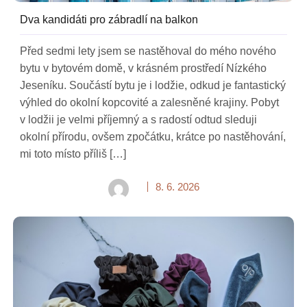
Dva kandidáti pro zábradlí na balkon
Před sedmi lety jsem se nastěhoval do mého nového
bytu v bytovém domě, v krásném prostředí Nízkého
Jeseníku. Součástí bytu je i lodžie, odkud je fantastický
výhled do okolní kopcovité a zalesněné krajiny. Pobyt
v lodžii je velmi příjemný a s radostí odtud sleduji
okolní přírodu, ovšem zpočátku, krátce po nastěhování,
mi toto místo příliš […]
8. 6. 2026