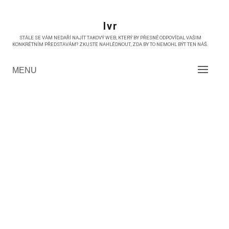
Skip
to
Ivr
content
STÁLE SE VÁM NEDAŘÍ NAJÍT TAKOVÝ WEB, KTERÝ BY PŘESNĚ ODPOVÍDAL VAŠIM
KONKRÉTNÍM PŘEDSTAVÁM? ZKUSTE NAHLÉDNOUT, ZDA BY TO NEMOHL BÝT TEN NÁŠ.
MENU