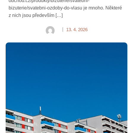
obchod.cz/produkty/bizuterie/svatebni-
bizuterie/svatebni-ozdoby-do-vlasu je mnoho. Některé
z nich jsou především […]
13. 4. 2026