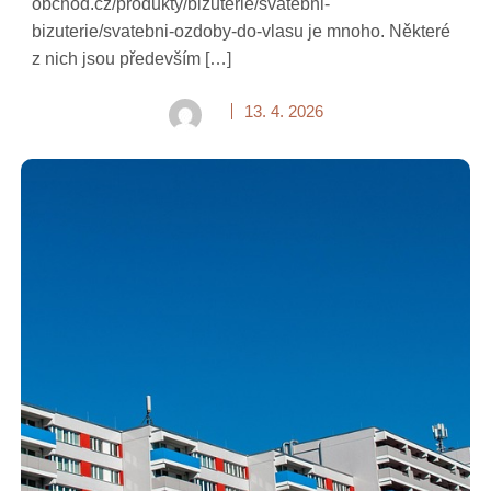
obchod.cz/produkty/bizuterie/svatebni-
bizuterie/svatebni-ozdoby-do-vlasu je mnoho. Některé
z nich jsou především […]
13. 4. 2026