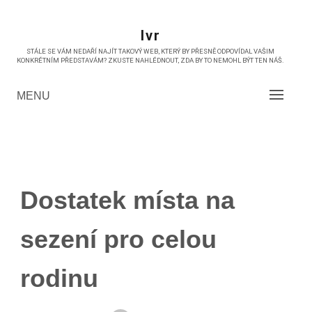
Skip
to
Ivr
content
STÁLE SE VÁM NEDAŘÍ NAJÍT TAKOVÝ WEB, KTERÝ BY PŘESNĚ ODPOVÍDAL VAŠIM
KONKRÉTNÍM PŘEDSTAVÁM? ZKUSTE NAHLÉDNOUT, ZDA BY TO NEMOHL BÝT TEN NÁŠ.
MENU
Dostatek místa na
sezení pro celou
rodinu