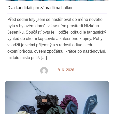
Dva kandidáti pro zábradlí na balkon
Před sedmi lety jsem se nastěhoval do mého nového
bytu v bytovém domě, v krásném prostředí Nízkého
Jeseníku. Součástí bytu je i lodžie, odkud je fantastický
výhled do okolní kopcovité a zalesněné krajiny. Pobyt
v lodžii je velmi příjemný a s radostí odtud sleduji
okolní přírodu, ovšem zpočátku, krátce po nastěhování,
mi toto místo příliš […]
8. 6. 2026