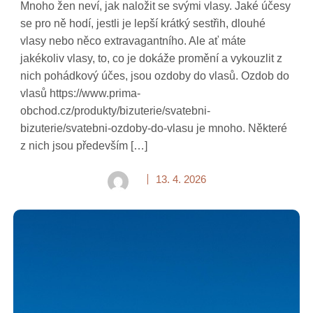
Mnoho žen neví, jak naložit se svými vlasy. Jaké účesy
se pro ně hodí, jestli je lepší krátký sestřih, dlouhé
vlasy nebo něco extravagantního. Ale ať máte
jakékoliv vlasy, to, co je dokáže promění a vykouzlit z
nich pohádkový účes, jsou ozdoby do vlasů. Ozdob do
vlasů https://www.prima-
obchod.cz/produkty/bizuterie/svatebni-
bizuterie/svatebni-ozdoby-do-vlasu je mnoho. Některé
z nich jsou především […]
13. 4. 2026