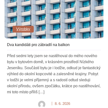
Výrobky
Dva kandidáti pro zábradlí na balkon
Před sedmi lety jsem se nastěhoval do mého nového
bytu v bytovém domě, v krásném prostředí Nízkého
Jeseníku. Součástí bytu je i lodžie, odkud je fantastický
výhled do okolní kopcovité a zalesněné krajiny. Pobyt
v lodžii je velmi příjemný a s radostí odtud sleduji
okolní přírodu, ovšem zpočátku, krátce po nastěhování,
mi toto místo příliš […]
8. 6. 2026