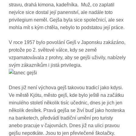
stravu, drahá kimona, kadeřníka.
Muž, co zaplatil
nejvíce sice dostal její panenství, ale nadále toto
privilegium neměl. Gejša byla sice společnicí, ale sex
mohla mít s kým chtěla, nebylo to podstatou její práce.
V roce 1957 bylo povolání Gejš v Japonsku zakázáno,
protože po 2. světové válce, kdy se země
vzpamatovávala z prohry, aby se gejši uživily, nabízely
svým zákazníkům i jistá privilegia.
Dnes již není výchova gejš takovou tradicí jako kdysi.
Ve městě Kjótu, město gejš, kde bylo ještě na začátku
minulého století několik tisíc učednic, dnes je jich jen
několik desítek. Pravá gejša se živí buď jako hosteska
na banketech, předvádí tradiční umění pro turisty
anebo pracuje v čajovnách. Dnes již na ulici pravou
gejšu nepotkáte. Jsou to jen převlečené školačky.