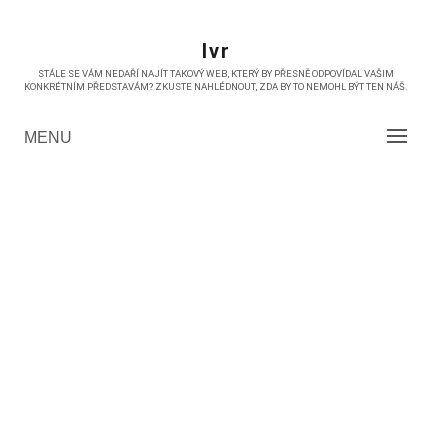
Skip
to
Ivr
content
STÁLE SE VÁM NEDAŘÍ NAJÍT TAKOVÝ WEB, KTERÝ BY PŘESNĚ ODPOVÍDAL VAŠIM
KONKRÉTNÍM PŘEDSTAVÁM? ZKUSTE NAHLÉDNOUT, ZDA BY TO NEMOHL BÝT TEN NÁŠ.
MENU