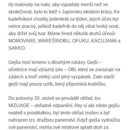
rty malovaly na rudo, aby vypadaly menší než ve
skutečnosti, bylo to totiž v Japonsku ideálem krásy. Ke
kadeřníkovi chodily jedenkrát za týden, jejich účes byl
velice pracný, jelikož kadeřník do něj vtíral horký vosk,
aby držel svůj tvar. Máme hned několik druhů účesů:
MOMOVARE, WAREŠINOBU, OFUKU, KACUJAMA a
SAKKO.
Gejša nosí kimono s dlouhými rukávy. Gejši –
učednice mají výrazný pás – OBI, který se zavazuje na
zádech a tvoří veliký uzel plný vycpávek. Zato starší
gejši mají pouze uzlík, který připomíná krabičku.
Do poloviny 20. století se prováděl obřad, tzv.
MIZUAGE – obřadné odpanění. Aby si ale nikdo gejšu
nepletl s prostitutkou, byl tento obřad zrušen a byl
nahrazen tzv. dražbou panenství. Když gejša vydražila
své panenství, mohla své mistrové splatit dluh za