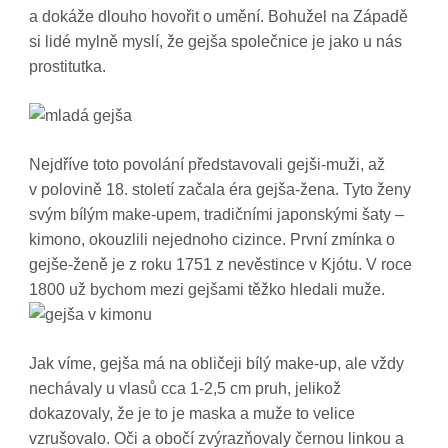
a dokáže dlouho hovořit o umění. Bohužel na Západě
si lidé mylně myslí, že gejša společnice je jako u nás
prostitutka.
Nejdříve toto povolání představovali gejši-muži, až
v polovině 18. století začala éra gejša-žena. Tyto ženy
svým bílým make-upem, tradičními japonskými šaty –
kimono, okouzlili nejednoho cizince. První zmínka o
gejše-ženě je z roku 1751 z nevěstince v Kjótu. V roce
1800 už bychom mezi gejšami těžko hledali muže.
Jak víme, gejša má na obličeji bílý make-up, ale vždy
nechávaly u vlasů cca 1-2,5 cm pruh, jelikož
dokazovaly, že je to je maska a muže to velice
vzrušovalo. Oči a obočí zvýrazňovaly černou linkou a