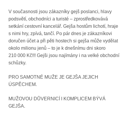
V současnosti jsou zákazníky gejš poslanci, hlavy
podsvětí, obchodníci a turisté – zprostředkovává
setkání cestovní kancelář. Gejša hostům lichotí, hraje
s nimi hry, zpívá, tančí. Po pár dnes je zákazníkovi
doručen účet a při pěti hostech si gejša může vydělat
okolo milionu jenů – to je k dnešnímu dni skoro
210 000 Kč!!! Gejši jsou najímány i na velké obchodní
schůzky.
PRO SAMOTNÉ MUŽE JE GEJŠA JEJICH
ÚSPĚCHEM.
MUŽOVOU DŮVERNICÍ I KOMPLICEM BÝVÁ
GEJŠA.