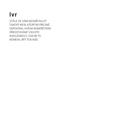
Skip
to
Ivr
content
STÁLE SE VÁM NEDAŘÍ NAJÍT
TAKOVÝ WEB, KTERÝ BY PŘESNĚ
ODPOVÍDAL VAŠIM KONKRÉTNÍM
PŘEDSTAVÁM? ZKUSTE
NAHLÉDNOUT, ZDA BY TO
NEMOHL BÝT TEN NÁŠ.