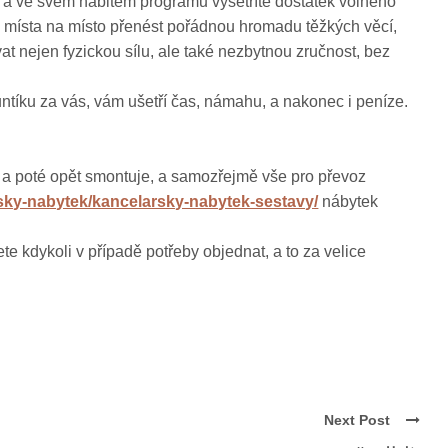
é a ve svém nabitém programu vyšetříte dostatek volného
z místa na místo přenést pořádnou hromadu těžkých věcí,
t nejen fyzickou sílu, ale také nezbytnou zručnost, bez
untíku za vás, vám ušetří čas, námahu, a nakonec i peníze.
je a poté opět smontuje, a samozřejmě vše pro převoz
rsky-nabytek/kancelarsky-nabytek-sestavy/
nábytek
te kdykoli v případě potřeby objednat, a to za velice
Next Post