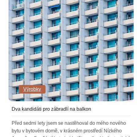
Výrobky
Dva kandidáti pro zábradlí na balkon
Před sedmi lety jsem se nastěhoval do mého nového
bytu v bytovém domě, v krásném prostředí Nízkého