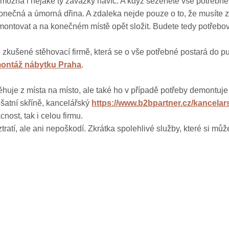
 možná i nějaké ty závazky navíc. A když seženete vše potřebn
onečná a úmorná dřina. A zdaleka nejde pouze o to, že musíte 
ontovat a na konečném místě opět složit. Budete tedy potřebova
 zkušené stěhovací firmě, která se o vše potřebné postará do p
ontáž nábytku Praha
.
těhuje z místa na místo, ale také ho v případě potřeby demontu
 šatní skříně, kancelářský
https://www.b2bpartner.cz/kancela
ost, tak i celou firmu.
atí, ale ani nepoškodí. Zkrátka spolehlivé služby, které si může