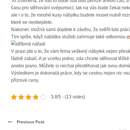
To znamená, že vás to bude stát buď peníze anebo čas, a
času pro stěhování svépomocí, tak na vás bude čekat nek
ale i o to, že mnohé kusy nábytku budete muset nutně rozm
které se neobejdete.
Nakonec možná sami dojdete k závěru, že svěřit tuto práci
Tím spíše, když nabídka služeb zahrnuje také odbornou
m
V praxi jde o to, že vám firma veškerý nábytek nejen přes
řádně zabalí. A je vcelku jedno, zda chcete stěhovat těžké
anebo piano. Můžete si nechat přestěhovat jak svou domácn
Výsledkem je dokonalá práce, kdy se cestou nejen nic neztr
příznivé ceny.
3.8/5 - (13 votes)
Previous Post