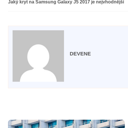
Jaký kryt na Samsung Galaxy J5 2017 je nejvhodnější
DEVENE