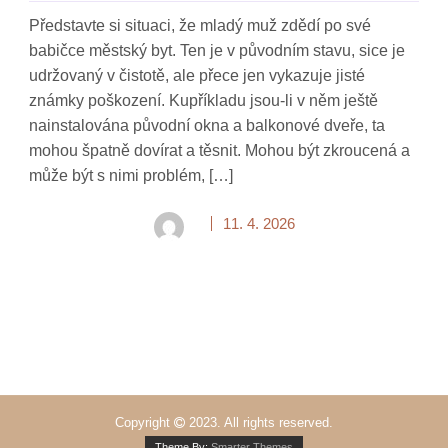
Představte si situaci, že mladý muž zdědí po své
babičce městský byt. Ten je v původním stavu, sice je
udržovaný v čistotě, ale přece jen vykazuje jisté
známky poškození. Kupříkladu jsou-li v něm ještě
nainstalována původní okna a balkonové dveře, ta
mohou špatně dovírat a těsnit. Mohou být zkroucená a
může být s nimi problém, […]
11. 4. 2026
Copyright
2023. All rights reserved.
Theme By:
Smarter Themes