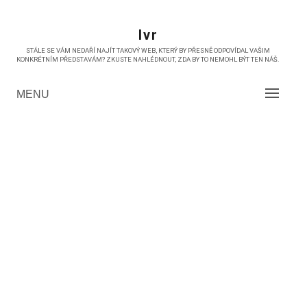
Skip
to
Ivr
content
STÁLE SE VÁM NEDAŘÍ NAJÍT TAKOVÝ WEB, KTERÝ BY PŘESNĚ ODPOVÍDAL VAŠIM
KONKRÉTNÍM PŘEDSTAVÁM? ZKUSTE NAHLÉDNOUT, ZDA BY TO NEMOHL BÝT TEN NÁŠ.
MENU