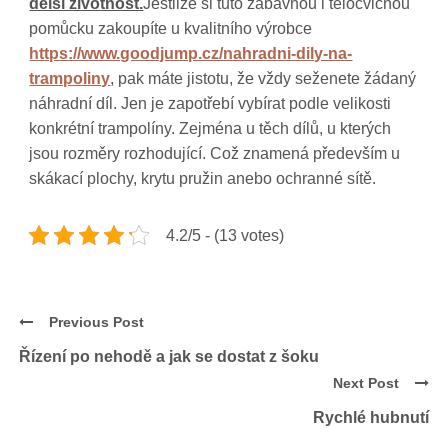
delší životnost.
Jestliže si tuto zábavnou i tělocvičnou
pomůcku zakoupíte u kvalitního výrobce
https://www.goodjump.cz/nahradni-dily-na-
trampoliny
, pak máte jistotu, že vždy seženete žádaný
náhradní díl. Jen je zapotřebí vybírat podle velikosti
konkrétní trampolíny. Zejména u těch dílů, u kterých
jsou rozměry rozhodující. Což znamená především u
skákací plochy, krytu pružin anebo ochranné sítě.
4.2/5 - (13 votes)
Previous Post
Řízení po nehodě a jak se dostat z šoku
Next Post
Rychlé hubnutí