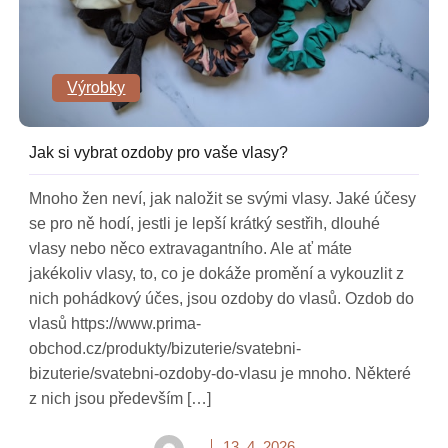
Výrobky
Jak si vybrat ozdoby pro vaše vlasy?
Mnoho žen neví, jak naložit se svými vlasy. Jaké účesy
se pro ně hodí, jestli je lepší krátký sestřih, dlouhé
vlasy nebo něco extravagantního. Ale ať máte
jakékoliv vlasy, to, co je dokáže promění a vykouzlit z
nich pohádkový účes, jsou ozdoby do vlasů. Ozdob do
vlasů https://www.prima-
obchod.cz/produkty/bizuterie/svatebni-
bizuterie/svatebni-ozdoby-do-vlasu je mnoho. Některé
z nich jsou především […]
13. 4. 2026