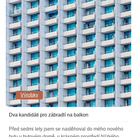
Výrobky
Dva kandidáti pro zábradlí na balkon
Před sedmi lety jsem se nastěhoval do mého nového
bytu v bytovém domě, v krásném prostředí Nízkého