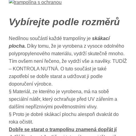
Vybírejte podle rozměrů
Nedílnou součástí každé trampolíny je
skákací
plocha.
Díky tomu, že je vyrobena z vysoce odolného
polypropylenového materiálu, vydrží skutečně mnoho.
Tím ovšem není řečeno, že vydrží vše a navěky. TUDÍŽ
– KONTROLA NUTNÁ. O tuto součást je také
zapotřebí se dobře starat a udržovat ji podle
doporučení výrobce.
§ Materiál, ze kterého je vyrobena, má na sobě
speciální nátěr, který ochraňuje před UV zářením a
dalšími nepříznivými povětrnostními vlivy.
§ Proto je dobré skákací plochu alespoň dvakrát do
roka očistit.
Dobře se starat o trampolínu znamená dopřát jí