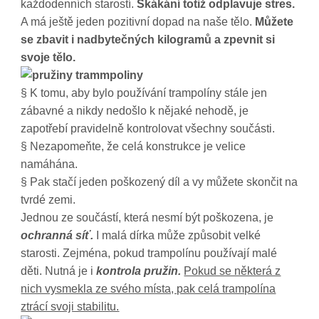
každodenních starostí.
Skákání totiž odplavuje stres.
A má ještě jeden pozitivní dopad na naše tělo.
Můžete
se zbavit i nadbytečných kilogramů a zpevnit si
svoje tělo.
§ K tomu, aby bylo používání trampolíny stále jen
zábavné a nikdy nedošlo k nějaké nehodě, je
zapotřebí pravidelně kontrolovat všechny součásti.
§ Nezapomeňte, že celá konstrukce je velice
namáhána.
§ Pak stačí jeden poškozený díl a vy můžete skončit na
tvrdé zemi.
Jednou ze součástí, která nesmí být poškozena, je
ochranná síť.
I malá dírka může způsobit velké
starosti. Zejména, pokud trampolínu používají malé
děti. Nutná je i
kontrola pružin.
Pokud se některá z
nich vysmekla ze svého místa, pak celá trampolína
ztrácí svoji stabilitu.