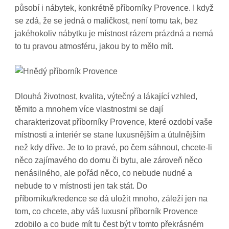
působí i nábytek, konkrétně
příborníky Provence
. I když
se zdá, že se jedná o maličkost, není tomu tak, bez
jakéhokoliv nábytku je místnost rázem prázdná a nemá
to tu pravou atmosféru, jakou by to mělo mít.
Dlouhá životnost, kvalita, výtečný a lákající vzhled,
těmito a mnohem více vlastnostmi se dají
charakterizovat příborníky Provence, které ozdobí vaše
místnosti a interiér se stane luxusnějším a útulnějším
než kdy dříve. Je to to pravé, po čem sáhnout, chcete-li
něco zajímavého do domu či bytu, ale zároveň něco
nenásilného, ale pořád něco, co nebude nudné a
nebude to v místnosti jen tak stát. Do
příborníku/kredence se dá uložit mnoho, záleží jen na
tom, co chcete, aby váš luxusní příborník Provence
zdobilo a co bude mít tu čest být v tomto překrásném