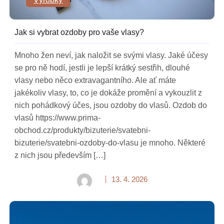
Jak si vybrat ozdoby pro vaše vlasy?
Mnoho žen neví, jak naložit se svými vlasy. Jaké účesy
se pro ně hodí, jestli je lepší krátký sestřih, dlouhé
vlasy nebo něco extravagantního. Ale ať máte
jakékoliv vlasy, to, co je dokáže promění a vykouzlit z
nich pohádkový účes, jsou ozdoby do vlasů. Ozdob do
vlasů https://www.prima-
obchod.cz/produkty/bizuterie/svatebni-
bizuterie/svatebni-ozdoby-do-vlasu je mnoho. Některé
z nich jsou především […]
13. 4. 2026