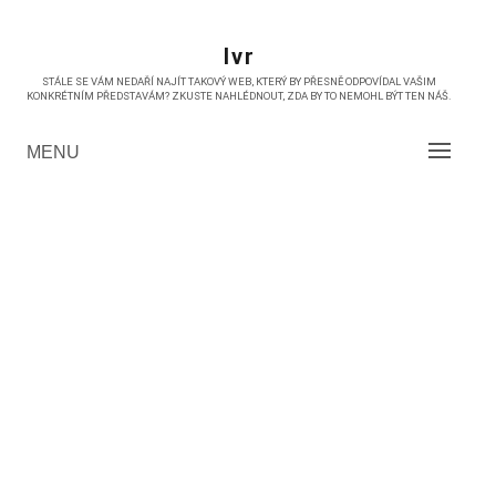
Skip
to
Ivr
content
STÁLE SE VÁM NEDAŘÍ NAJÍT TAKOVÝ WEB, KTERÝ BY PŘESNĚ ODPOVÍDAL VAŠIM
KONKRÉTNÍM PŘEDSTAVÁM? ZKUSTE NAHLÉDNOUT, ZDA BY TO NEMOHL BÝT TEN NÁŠ.
MENU