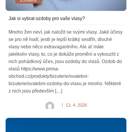
Jak si vybrat ozdoby pro vaše vlasy?
Mnoho žen neví, jak naložit se svými vlasy. Jaké účesy
se pro ně hodí, jestli je lepší krátký sestřih, dlouhé
vlasy nebo něco extravagantního. Ale ať máte
jakékoliv vlasy, to, co je dokáže promění a vykouzlit z
nich pohádkový účes, jsou ozdoby do vlasů. Ozdob do
vlasů https://www.prima-
obchod.cz/produkty/bizuterie/svatebni-
bizuterie/svatebni-ozdoby-do-vlasu je mnoho. Některé
z nich jsou především […]
13. 4. 2026