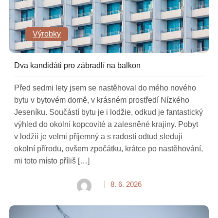
Výrobky
Dva kandidáti pro zábradlí na balkon
Před sedmi lety jsem se nastěhoval do mého nového
bytu v bytovém domě, v krásném prostředí Nízkého
Jeseníku. Součástí bytu je i lodžie, odkud je fantastický
výhled do okolní kopcovité a zalesněné krajiny. Pobyt
v lodžii je velmi příjemný a s radostí odtud sleduji
okolní přírodu, ovšem zpočátku, krátce po nastěhování,
mi toto místo příliš […]
8. 6. 2026