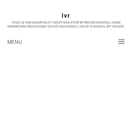
Skip
to
Ivr
content
STÁLE SE VÁM NEDAŘÍ NAJÍT TAKOVÝ WEB, KTERÝ BY PŘESNĚ ODPOVÍDAL VAŠIM
KONKRÉTNÍM PŘEDSTAVÁM? ZKUSTE NAHLÉDNOUT, ZDA BY TO NEMOHL BÝT TEN NÁŠ.
MENU