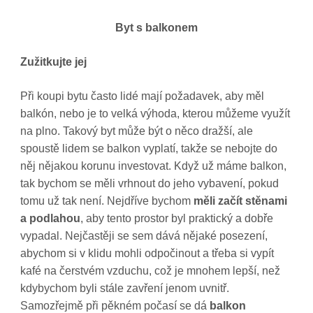
Byt s balkonem
Zužitkujte jej
Při koupi bytu často lidé mají požadavek, aby měl
balkón, nebo je to velká výhoda, kterou můžeme využít
na plno. Takový byt může být o něco dražší, ale
spoustě lidem se balkon vyplatí, takže se nebojte do
něj nějakou korunu investovat. Když už máme balkon,
tak bychom se měli vrhnout do jeho vybavení, pokud
tomu už tak není. Nejdříve bychom
měli začít stěnami
a podlahou
, aby tento prostor byl praktický a dobře
vypadal. Nejčastěji se sem dává nějaké posezení,
abychom si v klidu mohli odpočinout a třeba si vypít
kafé na čerstvém vzduchu, což je mnohem lepší, než
kdybychom byli stále zavření jenom uvnitř.
Samozřejmě při pěkném počasí se dá
balkon