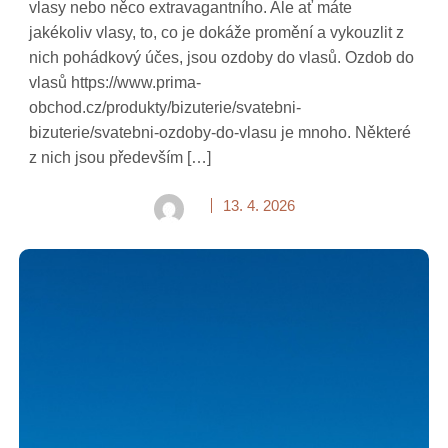
vlasy nebo něco extravagantního. Ale ať máte
jakékoliv vlasy, to, co je dokáže promění a vykouzlit z
nich pohádkový účes, jsou ozdoby do vlasů. Ozdob do
vlasů https://www.prima-
obchod.cz/produkty/bizuterie/svatebni-
bizuterie/svatebni-ozdoby-do-vlasu je mnoho. Některé
z nich jsou především […]
13. 4. 2026