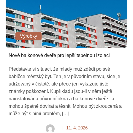
Výrobky
Nové balkonové dveře pro lepší tepelnou izolaci
Představte si situaci, že mladý muž zdědí po své
babičce městský byt. Ten je v původním stavu, sice je
udržovaný v čistotě, ale přece jen vykazuje jisté
známky poškození. Kupříkladu jsou-li v něm ještě
nainstalována původní okna a balkonové dveře, ta
mohou špatně dovírat a těsnit. Mohou být zkroucená a
může být s nimi problém, […]
11. 4. 2026