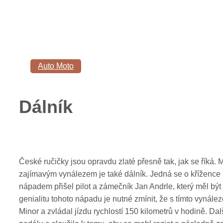
Auto Moto
Dálník
České ručičky jsou opravdu zlaté přesně tak, jak se říká.
zajímavým vynálezem je také dálník. Jedná se o křížence 
nápadem přišel pilot a zámečník Jan Andrle, který měl bý
genialitu tohoto nápadu je nutné zmínit, že s tímto vynále
Minor a zvládal jízdu rychlostí 150 kilometrů v hodině. Da