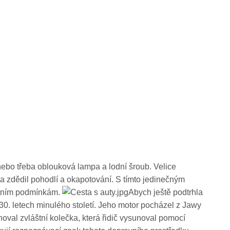
 nebo třeba oblouková lampa a lodní šroub. Velice
a zdědil pohodlí a okapotování. S tímto jedinečným
ostním podmínkám.
Abych ještě podtrhla
e 30. letech minulého století. Jeho motor pocházel z Jawy
hoval zvláštní kolečka, která řidič vysunoval pomocí