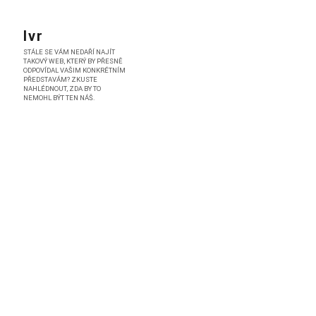
Skip
to
Ivr
content
STÁLE SE VÁM NEDAŘÍ NAJÍT
TAKOVÝ WEB, KTERÝ BY PŘESNĚ
ODPOVÍDAL VAŠIM KONKRÉTNÍM
PŘEDSTAVÁM? ZKUSTE
NAHLÉDNOUT, ZDA BY TO
NEMOHL BÝT TEN NÁŠ.