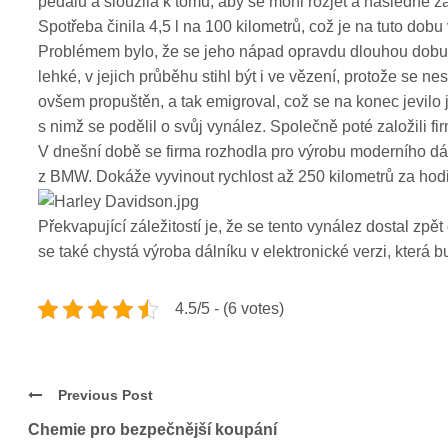
pedálu a sloužila k tomu, aby se mohl rozjet a následně 
Spotřeba činila 4,5 l na 100 kilometrů, což je na tuto dobu v
Problémem bylo, že se jeho nápad opravdu dlouhou dobu ne
lehké, v jejich průběhu stihl být i ve vězení, protože se 
ovšem propuštěn, a tak emigroval, což se na konec jevi
s nimž se podělil o svůj vynález. Společně poté založili f
V dnešní době se firma rozhodla pro výrobu moderního dáln
z BMW. Dokáže vyvinout rychlost až 250 kilometrů za hodin
Překvapující záležitostí je, že se tento vynález dostal z
se také chystá výroba dálníku v elektronické verzi, která bu
4.5/5 - (6 votes)
Previous Post
Chemie pro bezpečnější koupání