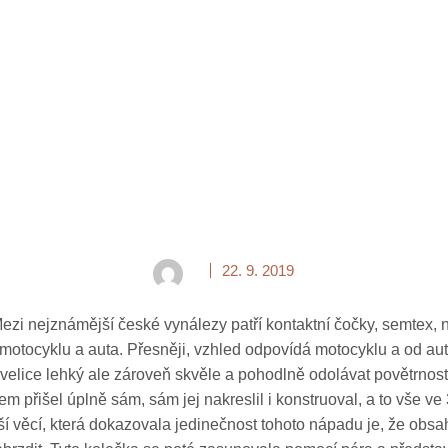
22. 9. 2019
 Mezi nejznámější české vynálezy patří kontaktní čočky, semtex,
motocyklu a auta. Přesněji, vzhled odpovídá motocyklu a od aut
t velice lehký ale zároveň skvěle a pohodlně odolávat povětrn
zem přišel úplně sám, sám jej nakreslil i konstruoval, a to vše v
lší věcí, která dokazovala jedinečnost tohoto nápadu je, že obsa