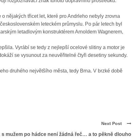
vují rozpoznávací znak tohoto dopravního prostředku.
nějakých třicet let, které pro Andrleho nebyly zrovna
ní v československém leteckém průmyslu. Po pár letech byl
výcarským letadlovým konstruktérem Arnoldem Wagnerem,
ila. Vyrábí se tedy z nejlepší ocelové slitiny a motor je
dokáží se vysunout za neuvěřitelné čtyři desetiny sekundy.
ašeho druhého největšího města, tedy Brna. V brzké době
Next Post
ž s mužem po hádce není žádná řeč… a to pěkně dlouho