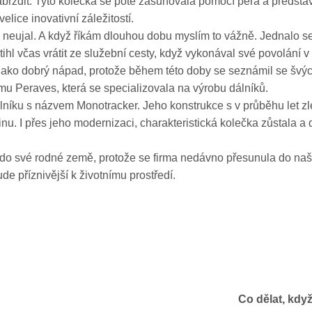
zabrzdit. Tyto kolečka se poté zasunovala pomocí péra a předsta
elice inovativní záležitostí.
ujal. A když říkám dlouhou dobu myslím to vážně. Jednalo se o 
nestihl včas vrátit ze služební cesty, když vykonával své povolá
lo jako dobrý nápad, protože během této doby se seznámil se š
irmu Peraves, která se specializovala na výrobu dálníků.
íku s názvem Monotracker. Jeho konstrukce s v průběhu let zlepš
u. I přes jeho modernizaci, charakteristická kolečka zůstala a 
pět do své rodné země, protože se firma nedávno přesunula do n
de příznivější k životnímu prostředí.
Co dělat, kdy