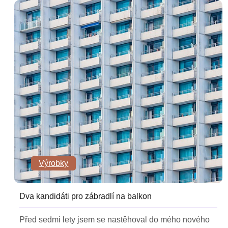
Výrobky
Dva kandidáti pro zábradlí na balkon
Před sedmi lety jsem se nastěhoval do mého nového