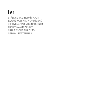
Skip
to
Ivr
content
STÁLE SE VÁM NEDAŘÍ NAJÍT
TAKOVÝ WEB, KTERÝ BY PŘESNĚ
ODPOVÍDAL VAŠIM KONKRÉTNÍM
PŘEDSTAVÁM? ZKUSTE
NAHLÉDNOUT, ZDA BY TO
NEMOHL BÝT TEN NÁŠ.