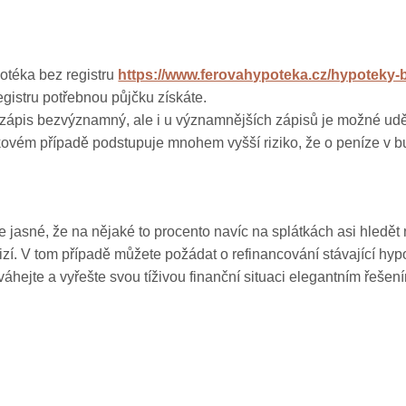
otéka bez registru
https://www.ferovahypoteka.cz/hypoteky-b
egistru potřebnou půjčku získáte.
ž je zápis bezvýznamný, ale i u významnějších zápisů je možné u
v takovém případě podstupuje mnohem vyšší riziko, že o peníze v
asné, že na nějaké to procento navíc na splátkách asi hledět n
mizí. V tom případě můžete požádat o refinancování stávající h
hejte a vyřešte svou tíživou finanční situaci elegantním řešen