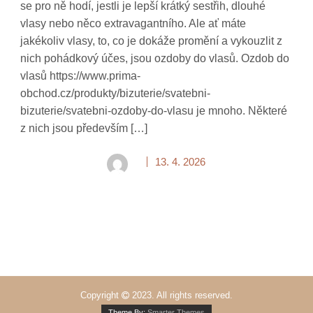
se pro ně hodí, jestli je lepší krátký sestřih, dlouhé
vlasy nebo něco extravagantního. Ale ať máte
jakékoliv vlasy, to, co je dokáže promění a vykouzlit z
nich pohádkový účes, jsou ozdoby do vlasů. Ozdob do
vlasů https://www.prima-
obchod.cz/produkty/bizuterie/svatebni-
bizuterie/svatebni-ozdoby-do-vlasu je mnoho. Některé
z nich jsou především […]
13. 4. 2026
Copyright
2023. All rights reserved.
Theme By:
Smarter Themes