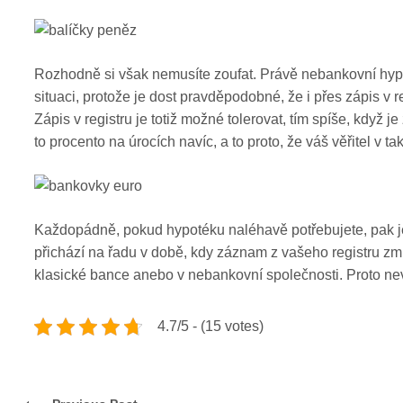
Rozhodně si však nemusíte zoufat. Právě nebankovní hyp
situaci, protože je dost pravděpodobné, že i přes zápis v r
Zápis v registru je totiž možné tolerovat, tím spíše, kdy
to procento na úrocích navíc, a to proto, že váš věřitel 
Každopádně, pokud hypotéku naléhavě potřebujete, pak je j
přichází na řadu v době, kdy záznam z vašeho registru z
klasické bance anebo v nebankovní společnosti. Proto nevá
4.7/5 - (15 votes)