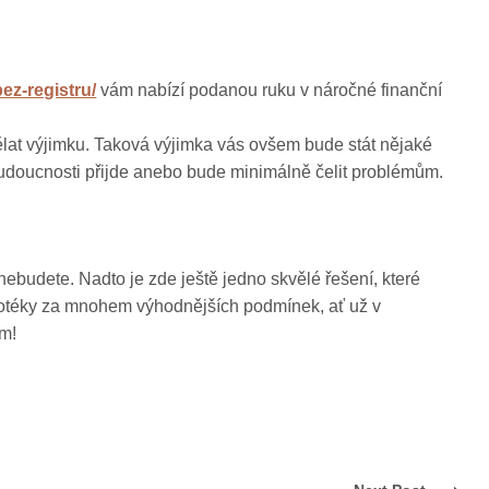
ez-registru/
vám nabízí podanou ruku v náročné finanční
dělat výjimku. Taková výjimka vás ovšem bude stát nějaké
 budoucnosti přijde anebo bude minimálně čelit problémům.
ebudete. Nadto je zde ještě jedno skvělé řešení, které
ypotéky za mnohem výhodnějších podmínek, ať už v
ím!