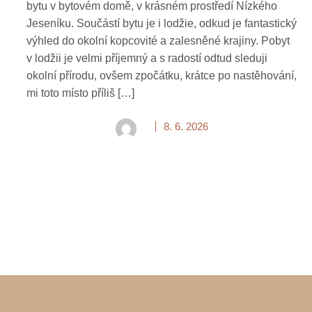
bytu v bytovém domě, v krásném prostředí Nízkého
Jeseníku. Součástí bytu je i lodžie, odkud je fantastický
výhled do okolní kopcovité a zalesněné krajiny. Pobyt
v lodžii je velmi příjemný a s radostí odtud sleduji
okolní přírodu, ovšem zpočátku, krátce po nastěhování,
mi toto místo příliš […]
8. 6. 2026