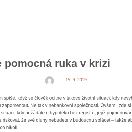
e pomocná ruka v krizi
15. 9. 2019
spíše, když se člověk ocitne v takové životní situaci, kdy nevyhnu
 zapomenout. Ne tak v nebankovní společnosti. Ovšem i zde si 
i v situaci, kdy požádáte o hypotéku bez registru, jejíž pojmenov
riskovat, že své dluhy nebudete v budoucnu splácet – takže aby
co nikoli.