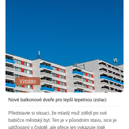
Výrobky
Nové balkonové dveře pro lepší tepelnou izolaci
Představte si situaci, že mladý muž zdědí po své
babičce městský byt. Ten je v původním stavu, sice je
udržovaný v čistotě, ale přece jen vykazuje jisté