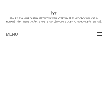
Skip
to
Ivr
content
STÁLE SE VÁM NEDAŘÍ NAJÍT TAKOVÝ WEB, KTERÝ BY PŘESNĚ ODPOVÍDAL VAŠIM
KONKRÉTNÍM PŘEDSTAVÁM? ZKUSTE NAHLÉDNOUT, ZDA BY TO NEMOHL BÝT TEN NÁŠ.
MENU