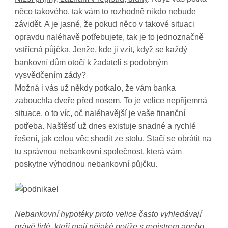
něco takového, tak vám to rozhodně nikdo nebude
závidět. A je jasné, že pokud něco v takové situaci
opravdu naléhavě potřebujete, tak je to jednoznačně
vstřícná půjčka. Jenže, kde ji vzít, když se každý
bankovní dům otočí k žadateli s podobným
vysvědčením zády?
Možná i vás už někdy potkalo, že vám banka
zabouchla dveře před nosem. To je velice nepříjemná
situace, o to víc, oč naléhavější je vaše finanční
potřeba. Naštěstí už dnes existuje snadné a rychlé
řešení, jak celou věc shodit ze stolu. Stačí se obrátit na
tu správnou nebankovní společnost, která vám
poskytne výhodnou nebankovní půjčku.
Nebankovní hypotéky proto velice často vyhledávají
právě lidé, kteří mají nějaké potíže s registrem anebo