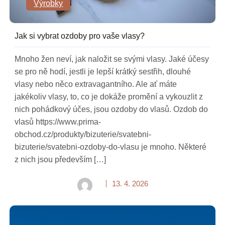
Výrobky
Jak si vybrat ozdoby pro vaše vlasy?
Mnoho žen neví, jak naložit se svými vlasy. Jaké účesy
se pro ně hodí, jestli je lepší krátký sestřih, dlouhé
vlasy nebo něco extravagantního. Ale ať máte
jakékoliv vlasy, to, co je dokáže promění a vykouzlit z
nich pohádkový účes, jsou ozdoby do vlasů. Ozdob do
vlasů https://www.prima-
obchod.cz/produkty/bizuterie/svatebni-
bizuterie/svatebni-ozdoby-do-vlasu je mnoho. Některé
z nich jsou především […]
13. 4. 2026