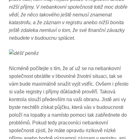
nižší příjmy. V nebankovní společnosti totiž moc dobře
vědí, že něco takového ještě nemusí znamenat
katastrofu, a že záznam v registru anebo nižší bonita
ještě zdaleka nemluví o tom, že své finanční závazky
nebudete v budoucnu splácet.
Nicméně počítejte s tím, že ať už se na nebankovní
společnost obrátíte v libovolné životní situaci, tak se
vám bude maximálně snažit vyjít vstříc. Ovšem i přesto
si vaše registry i příjmy důkladně prověří. Taková
kontrola slouží především na vaši obranu. Jistě ani vy
byste nechtěli získat půjčku, která vás v budoucnosti
položí na lopatky a namísto pomoci tak zabřednete do
problémů. Pokud tedy pracovníci nebankovní
společnosti zjistí, že máte opravdu rizikově nízké
příjmy anebo hodně významný záznam v registru, ani