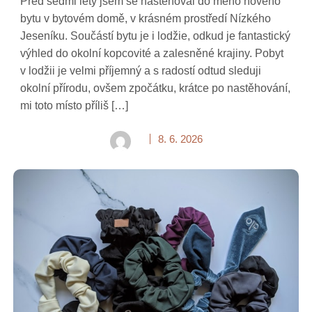
Před sedmi lety jsem se nastěhoval do mého nového
bytu v bytovém domě, v krásném prostředí Nízkého
Jeseníku. Součástí bytu je i lodžie, odkud je fantastický
výhled do okolní kopcovité a zalesněné krajiny. Pobyt
v lodžii je velmi příjemný a s radostí odtud sleduji
okolní přírodu, ovšem zpočátku, krátce po nastěhování,
mi toto místo příliš […]
8. 6. 2026