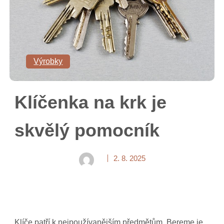
Výrobky
Klíčenka na krk je
skvělý pomocník
2. 8. 2025
Klíče patří k nejpoužívanějším předmětům. Bereme je