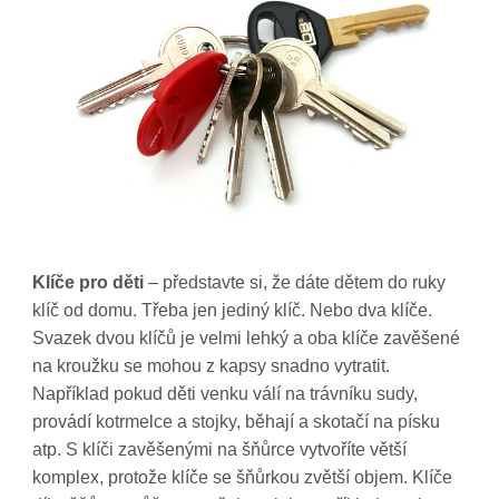
Klíče pro děti
– představte si, že dáte dětem do ruky
klíč od domu. Třeba jen jediný klíč. Nebo dva klíče.
Svazek dvou klíčů je velmi lehký a oba klíče zavěšené
na kroužku se mohou z kapsy snadno vytratit.
Například pokud děti venku válí na trávníku sudy,
provádí kotrmelce a stojky, běhají a skotačí na písku
atp. S klíči zavěšenými na šňůrce vytvoříte větší
komplex, protože klíče se šňůrkou zvětší objem. Klíče