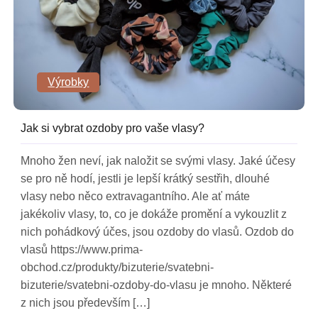
Výrobky
Jak si vybrat ozdoby pro vaše vlasy?
Mnoho žen neví, jak naložit se svými vlasy. Jaké účesy
se pro ně hodí, jestli je lepší krátký sestřih, dlouhé
vlasy nebo něco extravagantního. Ale ať máte
jakékoliv vlasy, to, co je dokáže promění a vykouzlit z
nich pohádkový účes, jsou ozdoby do vlasů. Ozdob do
vlasů https://www.prima-
obchod.cz/produkty/bizuterie/svatebni-
bizuterie/svatebni-ozdoby-do-vlasu je mnoho. Některé
z nich jsou především […]