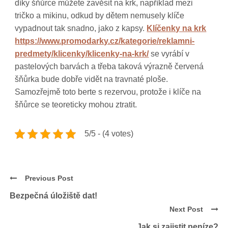
díky šňůrce můžete zavěsit na krk, například mezi
tričko a mikinu, odkud by dětem nemusely klíče
vypadnout tak snadno, jako z kapsy.
Klíčenky na krk
https://www.promodarky.cz/kategorie/reklamni-
predmety/klicenky/klicenky-na-krk/
se vyrábí v
pastelových barvách a třeba taková výrazně červená
šňůrka bude dobře vidět na travnaté ploše.
Samozřejmě toto berte s rezervou, protože i klíče na
šňůrce se teoreticky mohou ztratit.
5/5 - (4 votes)
Previous Post
Bezpečná úložiště dat!
Next Post
Jak si zajistit peníze?