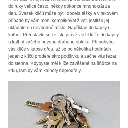
do ruky velice často, někdy dokonce mnohokrát za
den. Svazek klíčů může být i docela těžký a v takovém
případě by vám mohl komplikovat život, jestliže jej
ukládáte na nevhodné místo. Například do kapsy u
kalhot. Představte si, že jste právě vložil klíče do kapsy
u kalhot vašeho nového drahého obleku. Při pohybu
vás klíče v kapse dřou, až se po několika hodinách
jeden z klíčů prodere skrz podšívku a začne vás řezat
do stehna. Kdybyste měl klíče zavěšené na šňůrce na
krku, tam by vám kalhoty neprodřely.