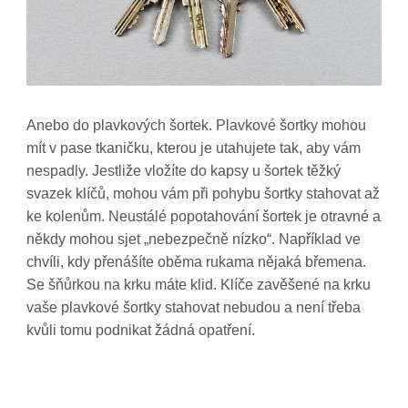
Anebo do plavkových šortek. Plavkové šortky mohou
mít v pase tkaničku, kterou je utahujete tak, aby vám
nespadly. Jestliže vložíte do kapsy u šortek těžký
svazek klíčů, mohou vám při pohybu šortky stahovat až
ke kolenům. Neustálé popotahování šortek je otravné a
někdy mohou sjet „nebezpečně nízko“. Například ve
chvíli, kdy přenášíte oběma rukama nějaká břemena.
Se šňůrkou na krku máte klid. Klíče zavěšené na krku
vaše plavkové šortky stahovat nebudou a není třeba
kvůli tomu podnikat žádná opatření.