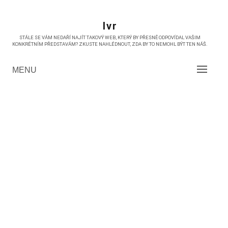
Skip
to
Ivr
content
STÁLE SE VÁM NEDAŘÍ NAJÍT TAKOVÝ WEB, KTERÝ BY PŘESNĚ ODPOVÍDAL VAŠIM
KONKRÉTNÍM PŘEDSTAVÁM? ZKUSTE NAHLÉDNOUT, ZDA BY TO NEMOHL BÝT TEN NÁŠ.
MENU