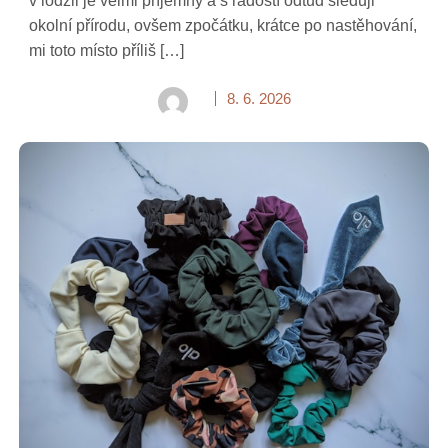
v lodžii je velmi příjemný a s radostí odtud sleduji
okolní přírodu, ovšem zpočátku, krátce po nastěhování,
mi toto místo příliš […]
8. 6. 2026