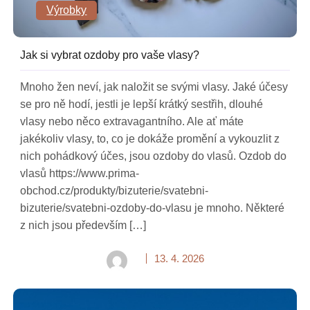
Výrobky
Jak si vybrat ozdoby pro vaše vlasy?
Mnoho žen neví, jak naložit se svými vlasy. Jaké účesy
se pro ně hodí, jestli je lepší krátký sestřih, dlouhé
vlasy nebo něco extravagantního. Ale ať máte
jakékoliv vlasy, to, co je dokáže promění a vykouzlit z
nich pohádkový účes, jsou ozdoby do vlasů. Ozdob do
vlasů https://www.prima-
obchod.cz/produkty/bizuterie/svatebni-
bizuterie/svatebni-ozdoby-do-vlasu je mnoho. Některé
z nich jsou především […]
13. 4. 2026